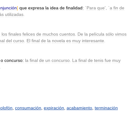
njunción
]
que
expresa
la
idea
de
finalidad:
`
Para
que
', `
a
fin
de
ás
utilizadas
.
n
los
finales
felices
de
muchos
cuentos
.
De
la
película
sólo
vimos
nal
del
curso
.
El
final
de
la
novela
es
muy
interesante
.
o
concurso:
la
final
de
un
concurso
.
La
final
de
tenis
fue
muy
.
colofón
,
consumación
,
expiración
,
acabamiento
,
terminación