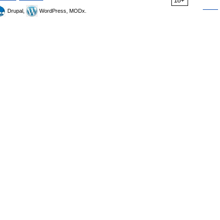
18+
Drupal,
WordPress, MODx.