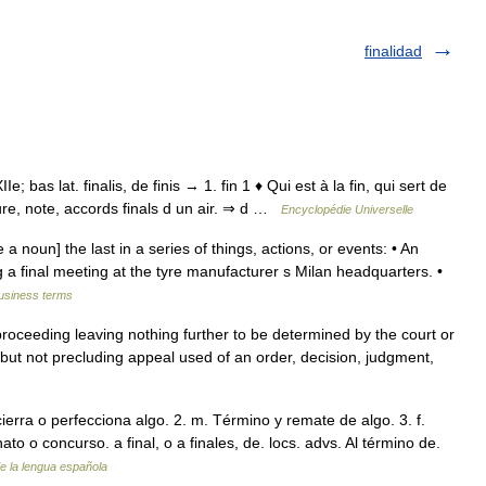
finalidad
XIIe; bas lat. finalis, de finis → 1. fin 1 ♦ Qui est à la fin, qui sert de
sure, note, accords finals d un air. ⇒ d …
Encyclopédie Universelle
e a noun] the last in a series of things, actions, or events: • An
 a final meeting at the tyre manufacturer s Milan headquarters. •
business terms
 proceeding leaving nothing further to be determined by the court or
but not precluding appeal used of an order, decision, judgment,
 cierra o perfecciona algo. 2. m. Término y remate de algo. 3. f.
o o concurso. a final, o a finales, de. locs. advs. Al término de.
de la lengua española