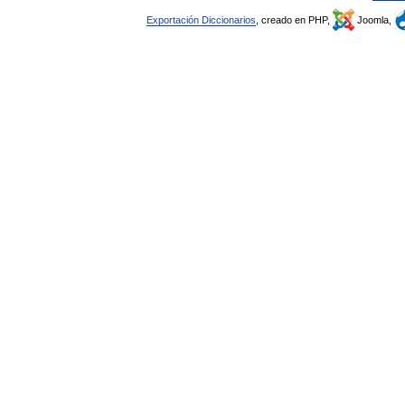
Exportación Diccionarios
, creado en PHP,
Joomla,