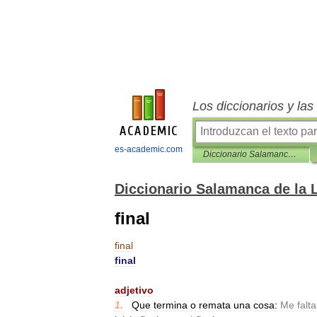
Los diccionarios y la
es-academic.com
Diccionario Salamanca de la Lengua Española
Diccionario Salamanca de la
final
final
final
_
adjetivo
1
.
_
Que
termina
o
remata
una
cosa:
Me
falta