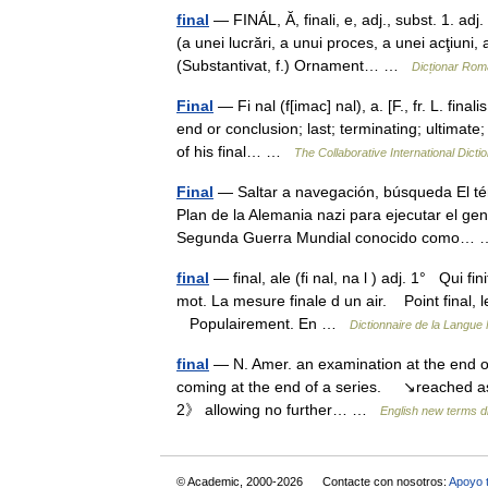
final
— FINÁL, Ă, finali, e, adj., subst. 1. ad
(a unei lucrări, a unui proces, a unei acţiuni, 
(Substantivat, f.) Ornament… …
Dicționar Ro
Final
— Fi nal (f[imac] nal), a. [F., fr. L. final
end or conclusion; last; terminating; ultimate
of his final… …
The Collaborative International Dicti
Final
— Saltar a navegación, búsqueda El térm
Plan de la Alemania nazi para ejecutar el gen
Segunda Guerra Mundial conocido como
final
— final, ale (fi nal, na l ) adj. 1° Qui fini
mot. La mesure finale d un air. Point final, 
Populairement. En …
Dictionnaire de la Langue 
final
— N. Amer. an examination at the end of a
coming at the end of a series. ↘reached as th
2》 allowing no further… …
English new terms d
© Academic, 2000-2026
Contacte con nosotros:
Apoyo 