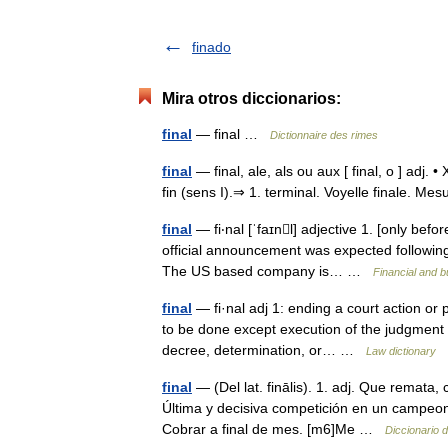
finado
Mira otros diccionarios:
final
— final …
Dictionnaire des rimes
final
— final, ale, als ou aux [ final, o ] adj. • 
fin (sens I).⇒ 1. terminal. Voyelle finale. Me
final
— fi‧nal [ˈfaɪnl] adjective 1. [only befor
official announcement was expected following
The US based company is… …
Financial and 
final
— fi·nal adj 1: ending a court action or
to be done except execution of the judgment 
decree, determination, or… …
Law dictionary
final
— (Del lat. finālis). 1. adj. Que remata,
Última y decisiva competición en un campeonat
Cobrar a final de mes. [m6]Me …
Diccionario 