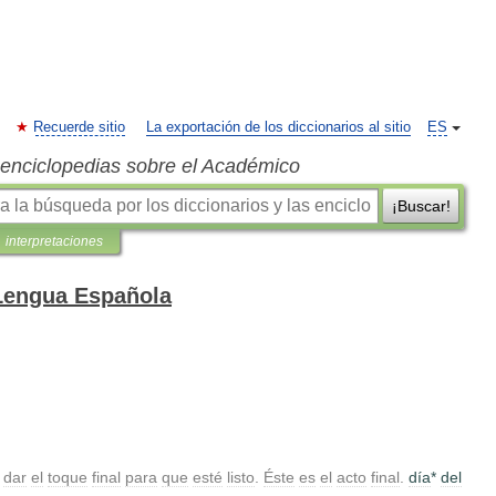
Recuerde sitio
La exportación de los diccionarios al sitio
ES
s enciclopedias sobre el Académico
¡Buscar!
interpretaciones
 Lengua Española
dar
el
toque
final
para
que
esté
listo
.
Éste
es
el
acto
final
.
día
*
del