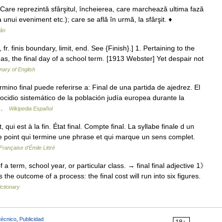
j. Care reprezintă sfârşitul, încheierea, care marchează ultima fază
a unui eveniment etc.); care se află în urmă, la sfârşit. ♦
mân
is, fr. finis boundary, limit, end. See {Finish}.] 1. Pertaining to the
; as, the final day of a school term. [1913 Webster] Yet despair not
onary of English
ino final puede referirse a: Final de una partida de ajedrez. El
ocidio sistemático de la población judía europea durante la
… …
Wikipedia Español
t, qui est à la fin. État final. Compte final. La syllabe finale d un
le point qui termine une phrase et qui marque un sens complet.
Française d'Émile Littré
 term, school year, or particular class. → final final adjective 1》
e outcome of a process: the final cost will run into six figures.
ictionary
técnico
,
Publicidad