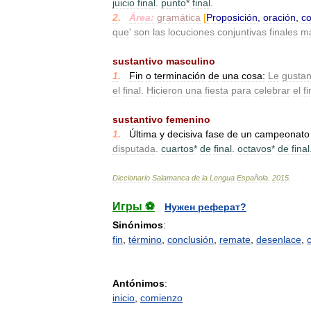
juicio
final
.
punto
*
final
.
2
.
_
Área:
gramática
[
Proposición
,
oración
,
co
que
'
son
las
locuciones
conjuntivas
finales
m
_
sustantivo
masculino
1
.
_
Fin
o
terminación
de
una
cosa:
Le
gusta
el
final
.
Hicieron
una
fiesta
para
celebrar
el
fi
_
sustantivo
femenino
1
.
_
Última
y
decisiva
fase
de
un
campeonato
disputada
.
cuartos
*
de
final
.
octavos
*
de
final
Diccionario
Salamanca
de
la
Lengua
Española
.
2015
.
Игры ⚽
Нужен реферат?
Sinónimos
:
fin
,
término
,
conclusión
,
remate
,
desenlace
,
Antónimos
:
inicio
,
comienzo